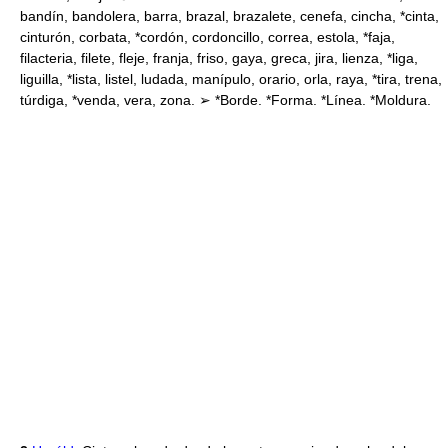
bandín, bandolera, barra, brazal, brazalete, cenefa, cincha, *cinta,
cinturón, corbata, *cordón, cordoncillo, correa, estola, *faja,
filacteria, filete, fleje, franja, friso, gaya, greca, jira, lienza, *liga,
liguilla, *lista, listel, ludada, manípulo, orario, orla, raya, *tira, trena,
túrdiga, *venda, vera, zona. ➢ *Borde. *Forma. *Línea. *Moldura.