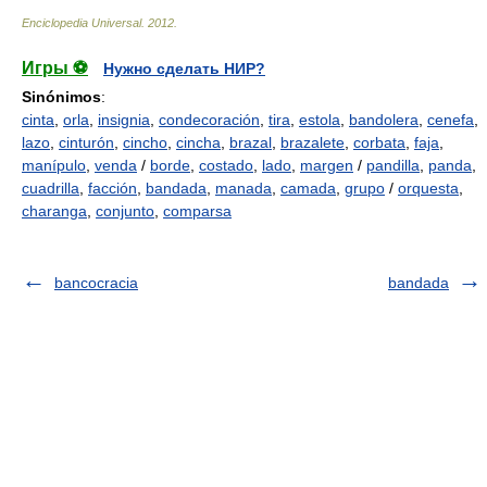
Enciclopedia Universal
.
2012
.
Игры ⚽
Нужно сделать НИР?
Sinónimos
:
cinta
,
orla
,
insignia
,
condecoración
,
tira
,
estola
,
bandolera
,
cenefa
,
lazo
,
cinturón
,
cincho
,
cincha
,
brazal
,
brazalete
,
corbata
,
faja
,
manípulo
,
venda
/
borde
,
costado
,
lado
,
margen
/
pandilla
,
panda
,
cuadrilla
,
facción
,
bandada
,
manada
,
camada
,
grupo
/
orquesta
,
charanga
,
conjunto
,
comparsa
bancocracia
bandada