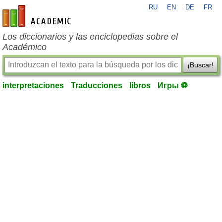
RU
EN
DE
FR
es-academic.com
Los diccionarios y las enciclopedias sobre el
Académico
¡Buscar!
interpretaciones
Traducciones
libros
Игры ⚽