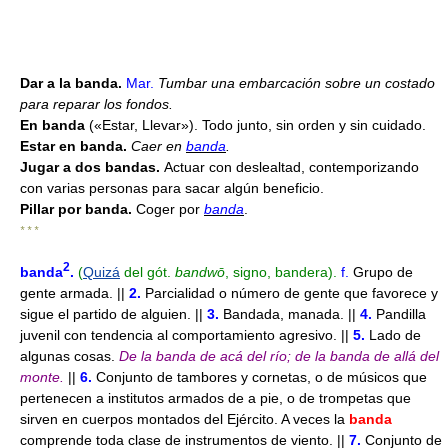
Dar a la banda.
Mar.
Tumbar una embarcación sobre un costado
para reparar los fondos.
En banda
(«Estar, Llevar»). Todo junto, sin orden y sin cuidado.
Estar en banda.
Caer en
banda
.
Jugar a dos bandas.
Actuar con deslealtad, contemporizando
con varias personas para sacar algún beneficio.
Pillar por banda.
Coger por
banda
.
* * *
2
banda
.
(
Quizá
del gót.
bandwō
, signo, bandera).
f.
Grupo de
gente armada. ||
2.
Parcialidad o número de gente que favorece y
sigue el partido de alguien. ||
3.
Bandada, manada. ||
4.
Pandilla
juvenil con tendencia al comportamiento agresivo. ||
5.
Lado de
algunas cosas.
De la banda de acá del río;
de la banda de allá del
monte.
||
6.
Conjunto de tambores y cornetas, o de músicos que
pertenecen a institutos armados de a pie, o de trompetas que
sirven en cuerpos montados del Ejército. A veces la
banda
comprende toda clase de instrumentos de viento. ||
7.
Conjunto de