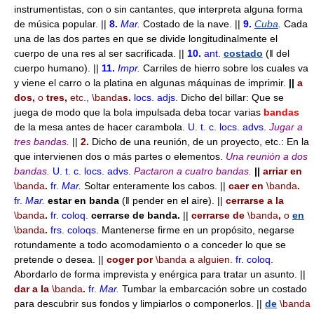
instrumentistas, con o sin cantantes, que interpreta alguna forma
de música popular. ||
8.
Mar.
Costado de la nave. ||
9.
Cuba
.
Cada
una de las dos partes en que se divide longitudinalmente el
cuerpo de una res al ser sacrificada. ||
10.
ant.
costado
(ǁ del
cuerpo humano). ||
11.
Impr.
Carriles de hierro sobre los cuales va
y viene el carro o la platina en algunas máquinas de imprimir.
||
a
dos,
o
tres,
etc.,
\banda
s.
locs. adjs.
Dicho del billar: Que se
juega de modo que la bola impulsada deba tocar varias
bandas
de la mesa antes de hacer carambola.
U. t. c. locs. advs.
Jugar a
tres bandas.
||
2.
Dicho de una reunión, de un proyecto, etc.: En la
que intervienen dos o más partes o elementos.
Una reunión a dos
bandas.
U. t. c. locs. advs.
Pactaron a cuatro bandas.
||
arriar en
\banda
.
fr.
Mar.
Soltar enteramente los cabos. ||
caer en
\banda
.
fr.
Mar.
estar en banda
(ǁ pender en el aire). ||
cerrarse a la
\banda
.
fr.
coloq.
cerrarse de banda.
||
cerrarse de
\banda
,
o
en
\banda
.
frs.
coloqs.
Mantenerse firme en un propósito, negarse
rotundamente a todo acomodamiento o a conceder lo que se
pretende o desea. ||
coger por
\banda
a alguien.
fr.
coloq.
Abordarlo de forma imprevista y enérgica para tratar un asunto. ||
dar a la
\banda
.
fr.
Mar.
Tumbar la embarcación sobre un costado
para descubrir sus fondos y limpiarlos o componerlos. ||
de
\banda