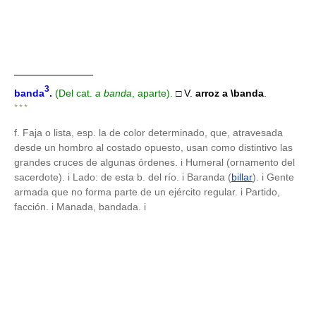
————————
3
banda
.
(Del cat.
a banda
, aparte).
□ V.
arroz a
\banda
.
* * *
f. Faja o lista, esp. la de color determinado, que, atravesada
desde un hombro al costado opuesto, usan como distintivo las
grandes cruces de algunas órdenes. i Humeral (ornamento del
sacerdote). i Lado: de esta b. del río. i Baranda (
billar
). i Gente
armada que no forma parte de un ejército regular. i Partido,
facción. i Manada, bandada. i