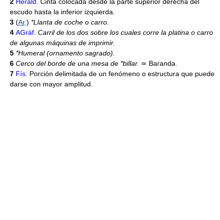
2
Heráld.
Cinta colocada desde la parte superior derecha del
escudo hasta la inferior izquierda.
3
(
Ar
.)
*Llanta de coche o carro.
4
AGráf.
Carril de los dos sobre los cuales corre la platina o carro
de algunas máquinas de imprimir.
5
*Humeral (ornamento sagrado).
6
Cerco del borde de una mesa de *billar.
≃
Baranda.
7
Fís.
Porción delimitada de un fenómeno o estructura que puede
darse con mayor amplitud.