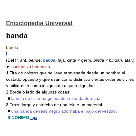
Enciclopedia Universal
banda
banda
I
(Del fr. ant.
bende
,
bande
, faja, cinta < germ.
binda
<
bindan
, atar.)
►
sustantivo femenino
1
Tira de colores que se lleva atravesada desde un hombro al
costado opuesto y que usan como distintivo ciertas órdenes civiles
y militares o como insignia de alguna dignidad.
2
Borde o lado de algunas cosas:
■
la bola de billar ha golpeado la banda derecha.
3
Trozo largo y estrecho de una tela o un material:
■
una banda de raso negro adornaba el bajo del vestido.
SINÓNIMO
faja