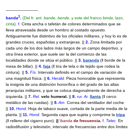
————————
1
banda
.
(Del fr. ant.
bande, bende,
y este del franco
binda
, lazo,
cinta).
f.
Cinta ancha o tafetán de colores determinados que se
lleva atravesada desde un hombro al costado opuesto.
Antiguamente fue distintivo de los oficiales militares, y hoy lo es de
grandes cruces, españolas y extranjeras. ||
2.
Zona limitada por
cada uno de los dos lados más largos de un campo deportivo, y
otra línea exterior, que suele ser la del comienzo de las
localidades donde se sitúa el público. ||
3.
baranda
(ǁ borde de la
mesa de billar). ||
4.
faja
(ǁ tira de tela o de tejido que rodea la
cintura). ||
5.
Fís.
Intervalo definido en el campo de variación de
una magnitud física. ||
6.
Heráld.
Pieza honorable que representa
la insignia de una distinción honorífica o del grado de las altas
jerarquías militares, y que se coloca diagonalmente de derecha a
izquierda. ||
7.
Rel.
velo humeral.
||
8.
rur.
Ar.
llanta
(ǁ cerco
metálico de las ruedas). ||
9.
Am.
Correa del ventilador del coche.
||
10.
Hond.
Hoja de tabaco suave, cortada de la parte media de la
planta. ||
11.
Hond.
Segunda capa que sujeta y comprime la
tripa
(ǁ relleno del cigarro puro).
||
\banda
de frecuencia.
f.
Telec.
En
radiodifusión y televisión, intervalo de frecuencias entre dos límites