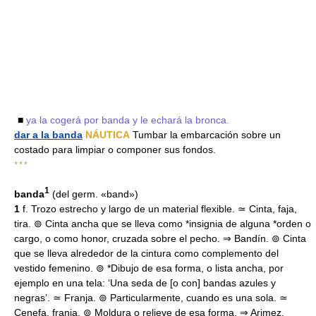
■
ya la cogerá por banda y le echará la bronca.
dar a la banda
NÁUTICA
Tumbar la embarcación sobre un
costado para limpiar o componer sus fondos.
* * *
1
banda
(del germ. «band»)
1
f. Trozo estrecho y largo de un material flexible. ≃ Cinta, faja,
tira. ⊚ Cinta ancha que se lleva como *insignia de alguna *orden o
cargo, o como honor, cruzada sobre el pecho. ⇒ Bandín. ⊚ Cinta
que se lleva alrededor de la cintura como complemento del
vestido femenino. ⊚ *Dibujo de esa forma, o lista ancha, por
ejemplo en una tela: ‘Una seda de [o con] bandas azules y
negras’. ≃ Franja. ⊚ Particularmente, cuando es una sola. ≃
Cenefa, franja. ⊚ Moldura o relieve de esa forma. ⇒ Arimez,