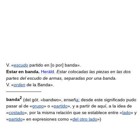
V. «
escudo
partido en [o por] banda».
Estar en banda.
Heráld.
Estar colocadas las piezas en las dos
partes del escudo de armas, separadas por una banda.
V. «
orden
de la Banda».
————————
2
banda
(del gót. «bandwo», enseñ
a
; desde este significado pudo
pasar al de «
grupo
» o «
partido
», y a partir de aquí, a la idea de
«
costado
», por la misma relación que se establece entre «
lado
» y
«
partido
» en expresiones como «
del otro lado
»)