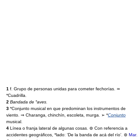
1
f. Grupo de personas unidas para cometer fechorías. ≃
*Cuadrilla.
2
Bandada de *aves.
3
*Conjunto musical en que predominan los instrumentos de
viento. ⇒ Charanga, chinchín, escoleta, murga. ➢ *
Conjunto
musical.
4
Línea o franja lateral de algunas cosas. ⊚ Con referencia a
accidentes geográficos, *lado: ‘De la banda de acá del río’. ⊚
Mar.