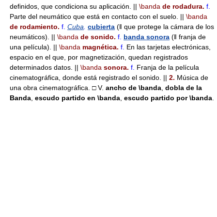
definidos, que condiciona su aplicación. ||
\banda
de rodadura.
f.
Parte del neumático que está en contacto con el suelo. ||
\banda
de rodamiento.
f.
Cuba
.
cubierta
(ǁ que protege la cámara de los
neumáticos). ||
\banda
de sonido.
f.
banda sonora
(ǁ franja de
una película). ||
\banda
magnética.
f.
En las tarjetas electrónicas,
espacio en el que, por magnetización, quedan registrados
determinados datos. ||
\banda
sonora.
f.
Franja de la película
cinematográfica, donde está registrado el sonido. ||
2.
Música de
una obra cinematográfica. □ V.
ancho de
\banda
,
dobla de la
Banda
,
escudo partido en
\banda
,
escudo partido por
\banda
.