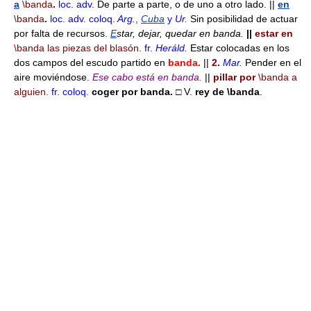
a
\banda
.
loc. adv.
De parte a parte, o de uno a otro lado. ||
en
\banda
.
loc. adv.
coloq.
Arg.
,
Cuba
y
Ur.
Sin posibilidad de actuar
por falta de recursos.
E
star
,
d
ejar
,
q
uedar
en banda.
||
estar en
\banda
las piezas del blasón.
fr.
Heráld.
Estar colocadas en los
dos campos del escudo partido en
banda.
||
2.
Mar.
Pender en el
aire moviéndose.
Ese cabo está en banda.
||
pillar por
\banda
a
alguien.
fr.
coloq.
coger por banda.
□ V.
rey de
\banda
.